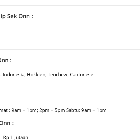
ip Sek Onn :
Onn :
a Indonesia, Hokkien, Teochew, Cantonese
umat : 9am – 1pm; 2pm – 5pm Sabtu: 9am – 1pm
Onn :
– Rp 1 Jutaan