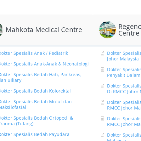
Regenc
Mahkota Medical Centre
Centre
Dokter Spesialis Anak / Pediatrik
Dokter Spesia
Johor Malaysia
Dokter Spesialis Anak-Anak & Neonatologi
Dokter Spesiali
Dokter Spesialis Bedah Hati, Pankreas,
Penyakit Dalam
dan Biliary
Dokter Spesiali
Dokter Spesialis Bedah Kolorektal
Di RMCC Johor 
Dokter Spesialis Bedah Mulut dan
Dokter Spesiali
Maksilofasial
RMCC Johor Mal
Dokter Spesialis Bedah Ortopedi &
Dokter Spesiali
Trauma (Tulang)
RMCC Johor Mal
Dokter Spesialis Bedah Payudara
Dokter Spesiali
Malaysia