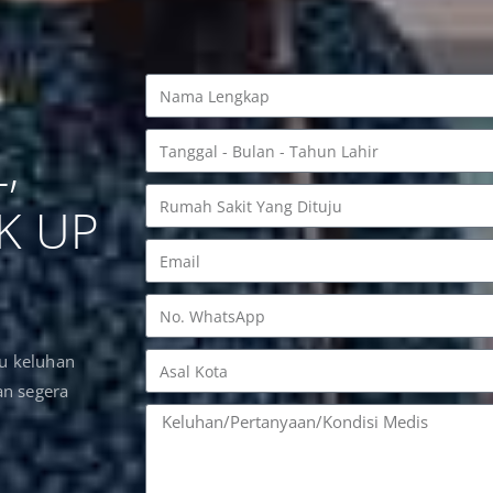
,
K UP
au keluhan
an segera