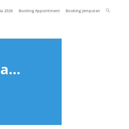
ia 2026
Booking Appointment
Booking Jemputan
ia…