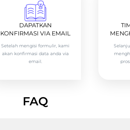
DAPATKAN
TI
KONFIRMASI VIA EMAIL
MENG
Setelah mengisi formulir, kami
Selanj
akan konfirmasi data anda via
mengh
email.
pros
FAQ