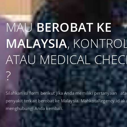
MAU
BEROBAT KE
MALAYSIA
, KONTROL
ATAU MEDICAL CHEC
?
Silahkan isi form berikut jika Anda memiliki pertanyaan at
penyakit terkait berobat ke Malaysia. MahkotaRegency.id ak
menghubungi Anda kembali.