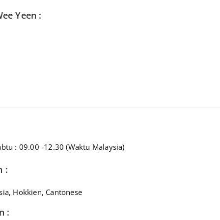
ee Yeen :
abtu : 09.00 -12.30 (Waktu Malaysia)
 :
sia, Hokkien, Cantonese
n :