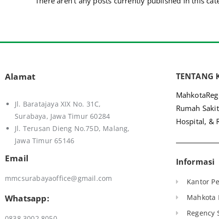
There aren't any posts currently published in this cat
Alamat
TENTANG 
MahkotaRege
Jl. Baratajaya XIX No. 31C,
Rumah Sakit
Surabaya, Jawa Timur 60284
Hospital, & 
Jl. Terusan Dieng No.75D,
Malang,
Jawa Timur 65146
Email
Informasi
mmcsurabayaoffice@gmail.com
Kantor Pe
Whatsapp:
Mahkota 
Regency S
0838 3002 8050