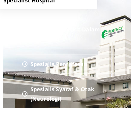
Specialist Hospital
Spesialis Penyakit Dalam
Johor Baru
Spesialis Pernafasan
Spesialis Syaraf & Otak
(Neurologi)