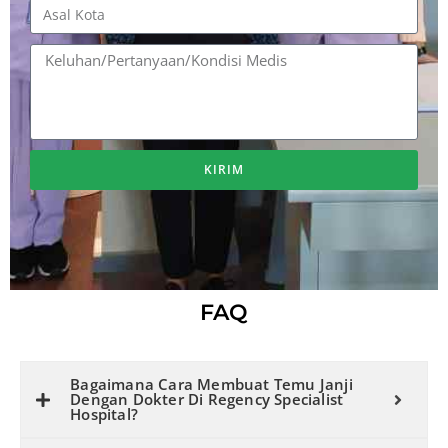
KIRIM
A
l
t
e
FAQ
r
n
a
Bagaimana Cara Membuat Temu Janji
t
Dengan Dokter Di Regency Specialist
Hospital?
i
v