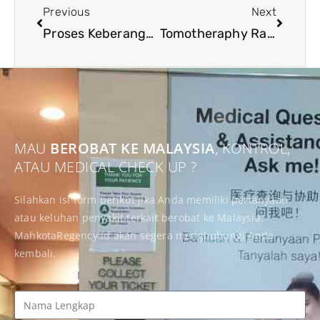
Previous
Next
Proses Keberangkatan Menuju Mahkota Medical Centre, Melaka
Tomotheraphy Radixact: Teknologi Rawatan Kanker Tercanggih di Malaysia
MAU
BEROBAT KE MALAYSIA
, KONTROL,
ATAU MEDICAL CHECK UP ?
Silahkan isi form berikut jika Anda memiliki pertanyaan
atau keluhan penyakit terkait berobat ke Malaysia.
MahkotaRegency.id akan segera menghubungi Anda
kembali.