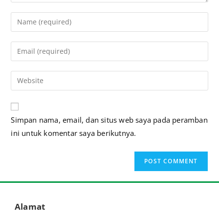
A
Simpan nama, email, dan situs web saya pada peramban
l
ini untuk komentar saya berikutnya.
t
e
r
n
a
t
Alamat
i