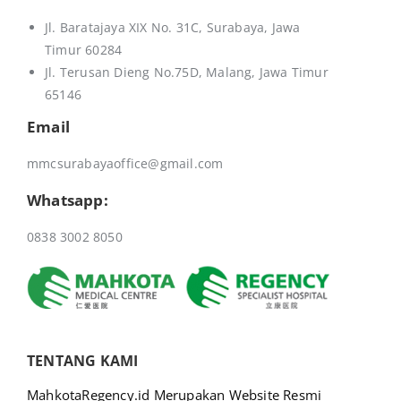
v
Jl. Baratajaya XIX No. 31C, Surabaya, Jawa
e
Timur 60284
:
Jl. Terusan Dieng No.75D,
Malang, Jawa Timur
65146
Email
mmcsurabayaoffice@gmail.com
Whatsapp:
0838 3002 8050
TENTANG KAMI
MahkotaRegency.id Merupakan Website Resmi