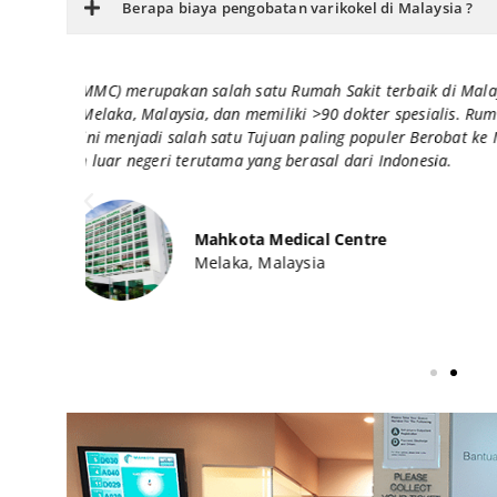
Berapa biaya pengobatan varikokel di Malaysia ?
ia yang
Regency Specialist Hospital (Regency) merupakan sala
 Sakit
yang berbasis di Johor Bahru. Rumah Sakit Regency S
laysia
tahun 2009, dan menjadi Salah Satu Rumah Sakit 
memiliki 5 Pusat Keunggulan dengan 50+ Dokter S
Kedokteran.
Regency Spec
Johor Bahru,