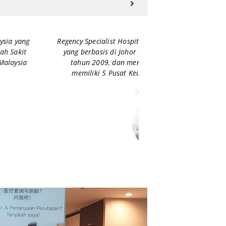
h satu Rumah Sakit terbaik di Malaysia
Mahkota Medical Cent
pecialist Hospital ini didirikan pada
terletak di semenanj
rujukan pasien internasional yang
Mahkota Medical Cen
pesialis Lulusan Terbaik dibidang
bagi p
ialist Hospital
 Malaysia