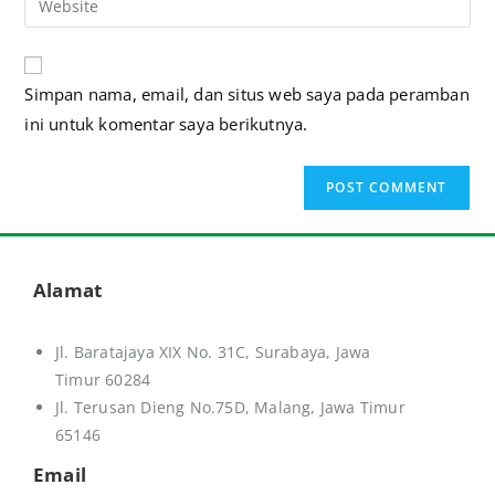
A
Simpan nama, email, dan situs web saya pada peramban
l
ini untuk komentar saya berikutnya.
t
e
r
n
a
t
Alamat
i
v
Jl. Baratajaya XIX No. 31C, Surabaya, Jawa
e
Timur 60284
:
Jl. Terusan Dieng No.75D,
Malang, Jawa Timur
65146
Email