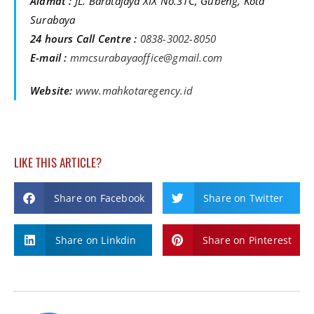
Alamat :
JL. Baratajaya XIX No.31C, Gubeng, Kota
Surabaya
24 hours Call Centre :
0838-3002-8050
E-mail :
mmcsurabayaoffice@gmail.com
Website:
www.mahkotaregency.id
LIKE THIS ARTICLE?
Share on Facebook
Share on Twitter
Share on Linkdin
Share on Pinterest