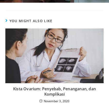
e
r
n
YOU MIGHT ALSO LIKE
a
t
i
v
e
:
Kista Ovarium: Penyebab, Penanganan, dan
Komplikasi
November 3, 2020