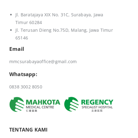
i
v
Jl. Baratajaya XIX No. 31C, Surabaya, Jawa
e
Timur 60284
:
Jl. Terusan Dieng No.75D,
Malang, Jawa Timur
65146
Email
mmcsurabayaoffice@gmail.com
Whatsapp:
0838 3002 8050
TENTANG KAMI