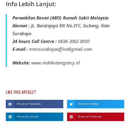
Info Lebih Lanjut:
Perwakilan Resmi (ARO) Rumah Sakit Malaysia
Alamat :
JL. Baratajaya XIX No.31C, Gubeng, Kota
Surabaya
24 hours Call Centre :
0838-3002-8050
E-mail :
mmcsurabayaoffice@gmail.com
Website:
www.mahkotaregency.id
LIKE THIS ARTICLE?
Share on Facebook
Share on Twitter
Share on Linkdin
Share on Pinterest