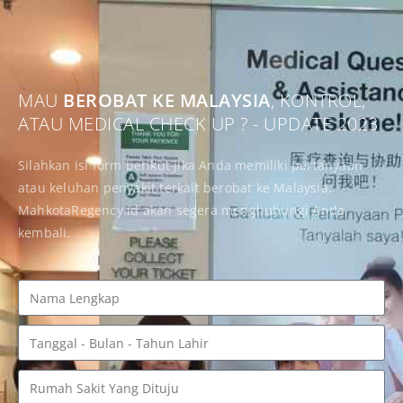
MAU
BEROBAT KE MALAYSIA
, KONTROL,
ATAU MEDICAL CHECK UP ? - UPDATE 2023
Silahkan isi form berikut jika Anda memiliki pertanyaan
atau keluhan penyakit terkait berobat ke Malaysia.
MahkotaRegency.id akan segera menghubungi Anda
kembali.