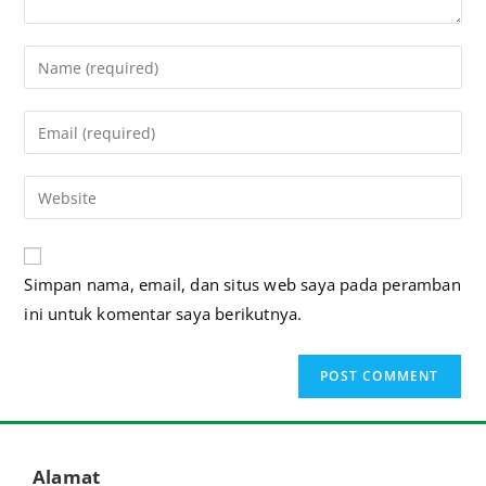
A
Simpan nama, email, dan situs web saya pada peramban
l
ini untuk komentar saya berikutnya.
t
e
r
n
a
t
Alamat