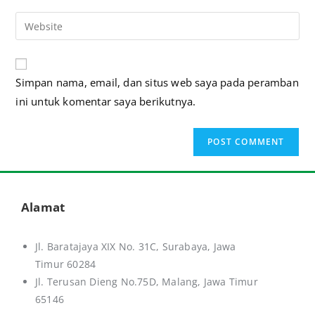
A
Simpan nama, email, dan situs web saya pada peramban
l
ini untuk komentar saya berikutnya.
t
e
r
n
a
t
Alamat
i
v
Jl. Baratajaya XIX No. 31C, Surabaya, Jawa
e
Timur 60284
:
Jl. Terusan Dieng No.75D,
Malang, Jawa Timur
65146