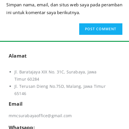
Simpan nama, email, dan situs web saya pada peramban
l
ini untuk komentar saya berikutnya.
t
e
r
n
a
t
Alamat
i
v
Jl. Baratajaya XIX No. 31C, Surabaya, Jawa
e
Timur 60284
:
Jl. Terusan Dieng No.75D,
Malang, Jawa Timur
65146
Email
mmcsurabayaoffice@gmail.com
Whatsapp: