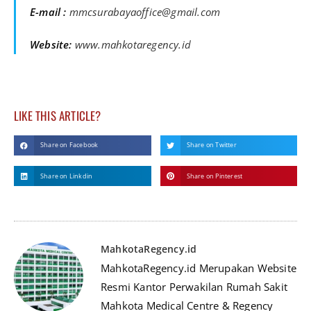
E-mail :
mmcsurabayaoffice@gmail.com
Website:
www.mahkotaregency.id
LIKE THIS ARTICLE?
Share on Facebook
Share on Twitter
Share on Linkdin
Share on Pinterest
MahkotaRegency.id
MahkotaRegency.id Merupakan Website
Resmi Kantor Perwakilan Rumah Sakit
Mahkota Medical Centre & Regency