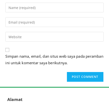
A
Simpan nama, email, dan situs web saya pada peramban
l
ini untuk komentar saya berikutnya.
t
e
r
n
a
t
Alamat
i
v